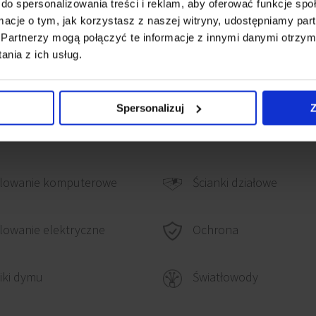
do spersonalizowania treści i reklam, aby oferować funkcje sp
u Siekierkowskiego oraz
ormacje o tym, jak korzystasz z naszej witryny, udostępniamy p
Partnerzy mogą połączyć te informacje z innymi danymi otrzym
izacja umożliwia sprawny
nia z ich usług.
środkiem transportu.
Spersonalizuj
Z
lowanie komputerowe
Ścianki działowe
Ochrona
owanie elektryczne
iki dymu
Światłowody