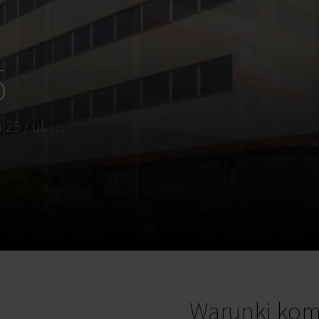
5
Warszawa, Praga Południe, ul. Murmańska 25 / ul. Jordanowska 12
Warunki kom