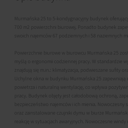
Murmańska 25 to 5-kondygnacyjny budynek oferujący
700 m2 powierzchni biurowej. Ponadto budynek zape
swoich najemców 67 podziemnych i 58 naziemnych mi
Powierzchnie biurowe w biurowcu Murmańska 25 zost
myślą o ergonomii codziennej pracy. W standardzie
znajdują się m.in.: klimatyzacja, podwieszane sufity or
Uchylne okna w budynku Murmańska 25 zapewniają 
powietrza i naturalną wentylację, co wpływa pozytywn
pracy. Budynek objęty jest całodobową ochroną, zap
bezpieczeństwo najemców i ich mienia. Nowoczesny 
oraz zainstalowane czujniki dymu w biurze Murmańsk
reakcję w sytuacjach awaryjnych. Nowoczesne windy 