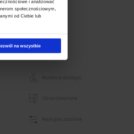
ołecznościowe i analizować
artnerom społecznościowym,
anymi od Ciebie lub
ezwól na wszystkie
Kontrola dostępu
Okna otwierane
Awaryjne zasilanie