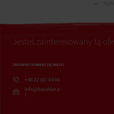
Wykł
Jesteś zainteresowany tą ofe
ZADZWOŃ I DOWIEDZ SIĘ WIĘCEJ
+48 22 167 04 00
info@bazabiur.p
l