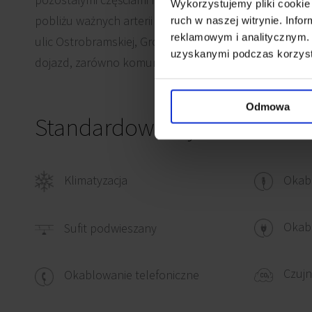
Wykorzystujemy pliki cookie 
pobliżu ważnych arterii komunikacyjnych: Trasy Most
ruch w naszej witrynie. Inf
reklamowym i analitycznym. 
ulic Ostrobramskiej, Grochowskiej i Płowieckiej. Lokal
uzyskanymi podczas korzysta
dojazd, zarówno komunikacją miejską, jak i własnym 
Odmowa
Standardowe wykończenie
Klimatyzacja
Okab
Okabl
Sufit podwieszany
Czujn
Okablowanie telefoniczne