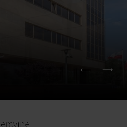
ercyjne