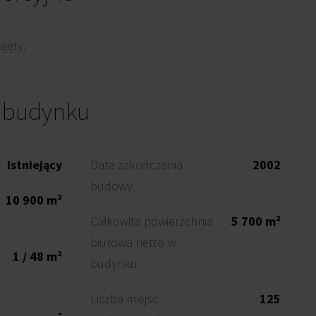
jęty.
o budynku
Istniejący
Data zakończenia
2002
budowy
10 900 m²
Całkowita powierzchnia
5 700 m²
biurowa netto w
1 / 48 m²
budynku
Liczba miejsc
125
-