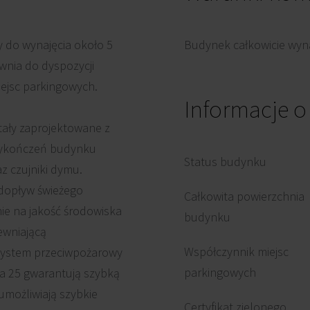
 do wynajęcia około 5
Budynek całkowicie wyna
wnia do dyspozycji
ejsc parkingowych.
Informacje 
ały zaprojektowane z
 wykończeń budynku
Status budynku
az czujniki dymu.
dopływ świeżego
Całkowita powierzchnia
ie na jakość środowiska
budynku
ewniającą
Współczynnik miejsc
system przeciwpożarowy
parkingowych
a 25 gwarantują szybką
umożliwiają szybkie
Certyfikat zielonego