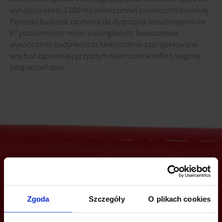
wynajęcia około 3 000 m2 nowoczesnej powierzchni biurowej.
Ponadto budynek zapewnia do dyspozycji swoich najemców
67 podziemnych miejsc parkingowych. Nowoczesne
wykończenie budynku oraz funkcjonalnie zaprojektowane
wnętrza zapewniają przyszłym najemcom komfort, wygodę i
bezpieczeństwo.
Jesteś zainteresowany tą ofertą?
Zgoda
Szczegóły
O plikach cookies
ZADZWOŃ I DOWIEDZ SIĘ WIĘCEJ