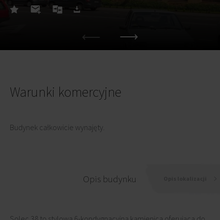
Warunki komercyjne
Budynek całkowicie wynajęty.
Opis budynku
Opis lokalizacji
Solec 38 to stylowa 6-kondygnacyjna kamienica oferująca do