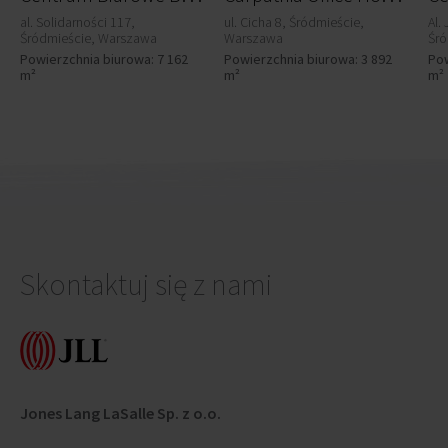
al. Solidarności 117,
ul. Cicha 8, Śródmieście,
Al.
Śródmieście, Warszawa
Warszawa
Śró
Powierzchnia biurowa: 7 162
Powierzchnia biurowa: 3 892
Pow
m²
m²
m²
Skontaktuj się z nami
Jones Lang LaSalle Sp. z o.o.