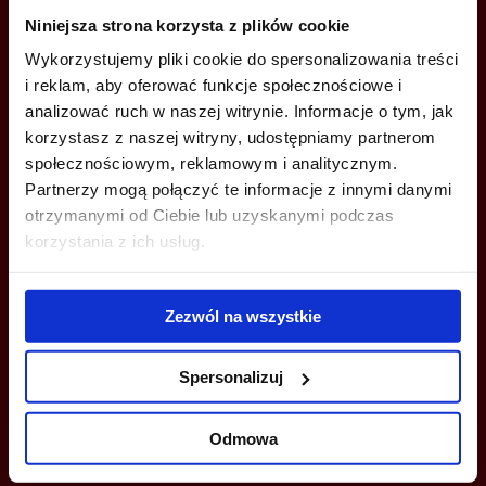
Niniejsza strona korzysta z plików cookie
+48 22 167 04 00
Wykorzystujemy pliki cookie do spersonalizowania treści
i reklam, aby oferować funkcje społecznościowe i
info@bazabiur.pl
analizować ruch w naszej witrynie. Informacje o tym, jak
korzystasz z naszej witryny, udostępniamy partnerom
społecznościowym, reklamowym i analitycznym.
Partnerzy mogą połączyć te informacje z innymi danymi
otrzymanymi od Ciebie lub uzyskanymi podczas
MOŻESZ TEŻ ZOSTAWIĆ SWÓJ NUMER, A MY SKONTAKTUJEMY SIĘ
korzystania z ich usług.
Z TOBĄ
Zezwól na wszystkie
Spersonalizuj
Odmowa
Wyślij