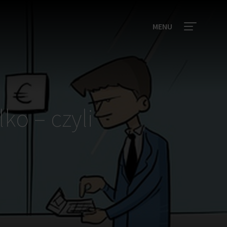
MENU
ko – czyli