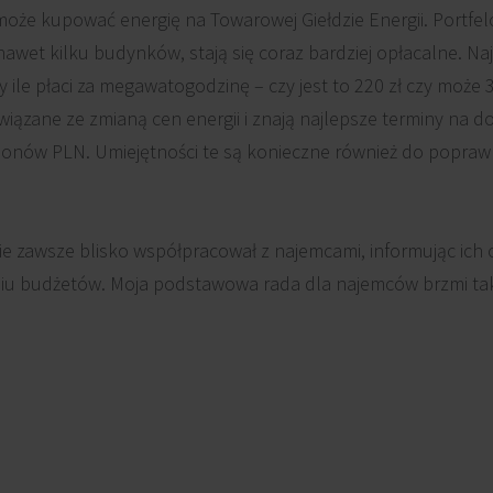
oże kupować energię na Towarowej Giełdzie Energii. Portfe
nawet kilku budynków, stają się coraz bardziej opłacalne. N
y ile płaci za megawatogodzinę – czy jest to 220 zł czy może 
iązane ze zmianą cen energii i znają najlepsze terminy na 
ionów PLN. Umiejętności te są konieczne również do popra
 zawsze blisko współpracował z najemcami, informując ich o
u budżetów. Moja podstawowa rada dla najemców brzmi tak j