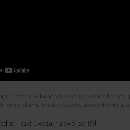
gą się czasem wydawać jednym wielkim workiem bez dna – je
ki, opłaty lokalne, re-faktury kosztów za wszystkie media, t
ted to – czyli uważaj na swój portfel