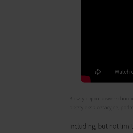
Koszty najmu powierzchni mo
opłaty eksploatacyjne, podat
Including, but not limi