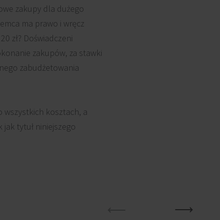
lowe zakupy dla dużego
ajemca ma prawo i wręcz
320 zł? Doświadczeni
dokonanie zakupów, za stawki
wnego zabudżetowania
 wszystkich kosztach, a
ak tytuł niniejszego