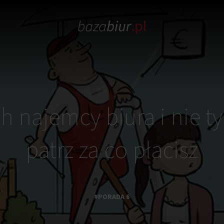
h najemcy biura i nie tyl
patrz za co płacisz
#PORADA 6