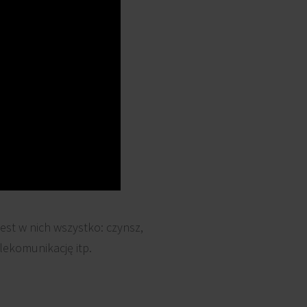
st w nich wszystko: czynsz,
elekomunikację itp.