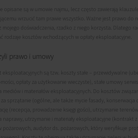
 opisane są w umowie najmu, lecz często zawierają klauzulę 
ującemu wrzucić tam prawie wszystko. Ważne jest prawo do re
 z mojego doświadczenia, rzadko z niego korzysta. Dlatego 
ować rodzaje kosztów wchodzących w opłaty eksploatacyjne.
zyli prawo i umowy
eksploatacyjnych są tzw. koszty stałe – przewidywalne (ube
omości, opłaty za użytkowanie wieczyste), stałe umowy serwi
ia mediów i materiałów eksploatacyjnych. Do kosztów związa
za sprzątanie (ogólne, ale także mycie fasady, konserwacja 
ję (recepcja, prowadzenie księgi gości), utrzymanie terenów
za naprawy, utrzymanie i materiały eksploatacyjne (kontrakt z
pożarowych, audytor ds. pożarowych, który weryfikuje pro
owego). Koszty te obejmują także utrzymanie zieleni w budy