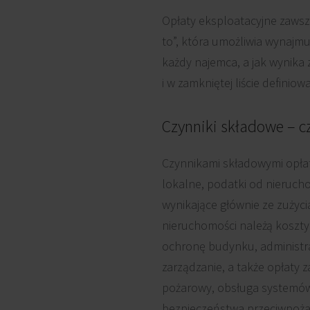
Opłaty eksploatacyjne zawsze
to”, która umożliwia wynajm
każdy najemca, a jak wynika
i w zamkniętej liście defini
Czynniki składowe – c
Czynnikami składowymi opłat 
lokalne, podatki od nieruch
wynikające głównie ze zużyc
nieruchomości należą koszty 
ochronę budynku, administrac
zarządzanie, a także opłaty 
pożarowy, obsługa systemów 
bezpieczeństwa przeciwpożar