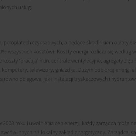
ionych usług.
 po opłatach czynszowych, a będące składnikiem opłaty eks
20% wszystkich kosztów). Koszty energii rozlicza się według wi
 koszty ‘pracują’ m.in. centrale wentylacyjne, agregaty ziębn
ie, komputery, telewizory, gniazdka. Dużym odbiorcą energii e
arówno obiegowe, jak i instalacji tryskaczowych i hydranto
 2008 roku i uwolnienia cen energii, każdy zarządca może n
dawców innych niż lokalny zakład energetyczny. Zarządca, 