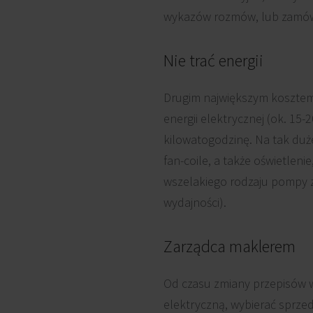
wykazów rozmów, lub zamów
Nie trać energii
Drugim największym kosztem,
energii elektrycznej (ok. 15-
kilowatogodzinę. Na tak duże
fan-coile, a także oświetlen
wszelakiego rodzaju pompy z
wydajności).
Zarządca maklerem
Od czasu zmiany przepisów w
elektryczną, wybierać sprze