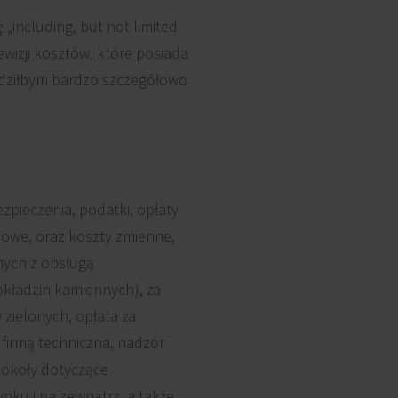
„including, but not limited
wizji kosztów, które posiada
radziłbym bardzo szczegółowo
zpieczenia, podatki, opłaty
sowe, oraz koszty zmienne,
nych z obsługą
okładzin kamiennych), za
 zielonych, opłata za
 firmą techniczna, nadzór
tokoły dotyczące
nku i na zewnątrz, a także