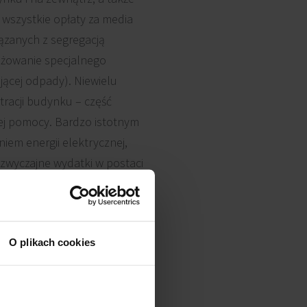
ć wszystkie opłaty za media
iązanych z segregacją
ażowanie specjalnego
jącej odpady). Niewielu
racji budynku – część
zej pomocy. Bardzo istotnym
em energii elektrycznej,
zwyczajne wydatki w postaci
O plikach cookies
16 zł za metr kwadratowy
ano powierzchnię jaką