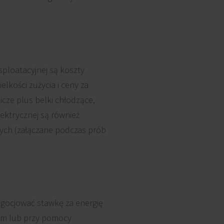
ploatacyjnej są koszty
elkości zużycia i ceny za
icze plus belki chłodzące,
lektrycznej są również
wych (załączane podczas prób
egocjować stawkę za energię
sam lub przy pomocy