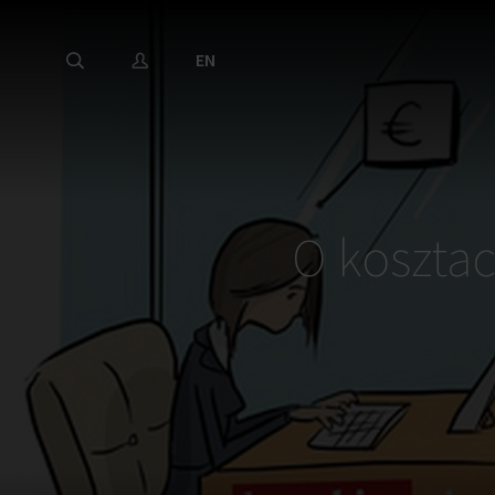
EN
O kosztac