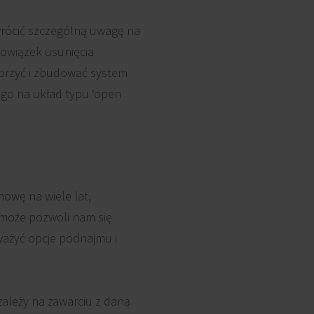
wrócić szczególną uwagę na
bowiązek usunięcia
worzyć i zbudować system
 go na układ typu ‘open
owę na wiele lat,
(może pozwoli nam się
ważyć opcje podnajmu i
zależy na zawarciu z daną