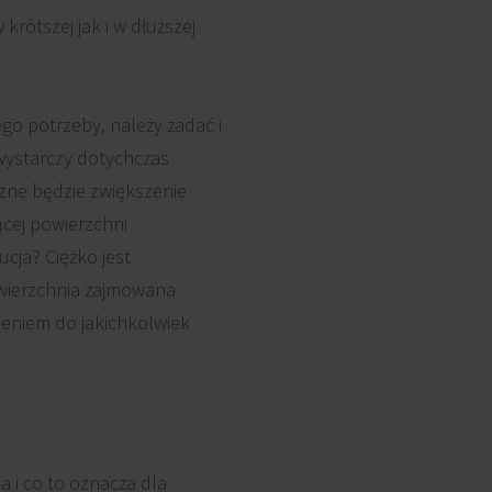
rótszej jak i w dłuższej
ego potrzeby, należy zadać i
wystarczy dotychczas
czne będzie zwiększenie
ącej powierzchni
cja? Ciężko jest
owierzchnia zajmowana
ieniem do jakichkolwiek
 i co to oznacza dla