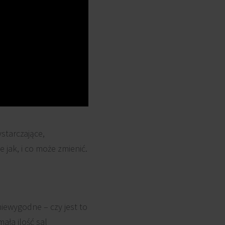
ystarczające,
jak, i co może zmienić.
niewygodne – czy jest to
ała ilość sal