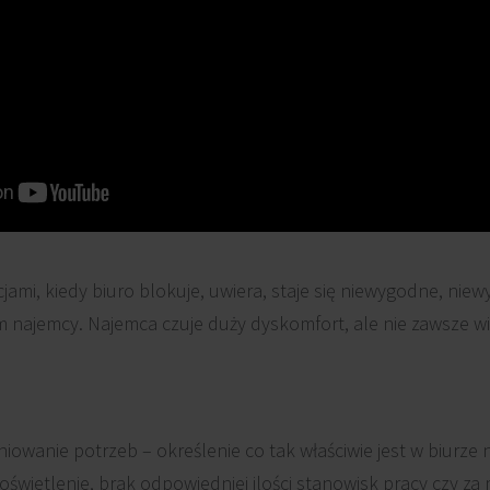
ami, kiedy biuro blokuje, uwiera, staje się niewygodne, niew
najemcy. Najemca czuje duży dyskomfort, ale nie zawsze wie 
niowanie potrzeb – określenie co tak właściwie jest w biurze 
oświetlenie, brak odpowiedniej ilości stanowisk pracy czy za m