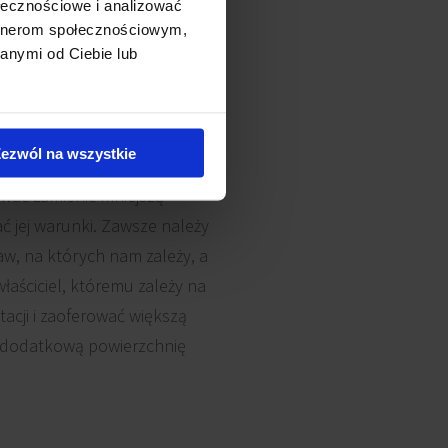
ołecznościowe i analizować
artnerom społecznościowym,
anymi od Ciebie lub
rzchnia. Radziłabym także,
z sąsiad ma za duże biuro i
 opcje alternatywne. Jeżeli
ezwól na wszystkie
ce w budynku. W przypadku
wać zamienić mniejszą
ć jej warunki. Zawsze należy
w, na których nam zależy, a
aściciel, któremu zależy na
acji i zaoferować większą
ć dodatkową powierzchnię