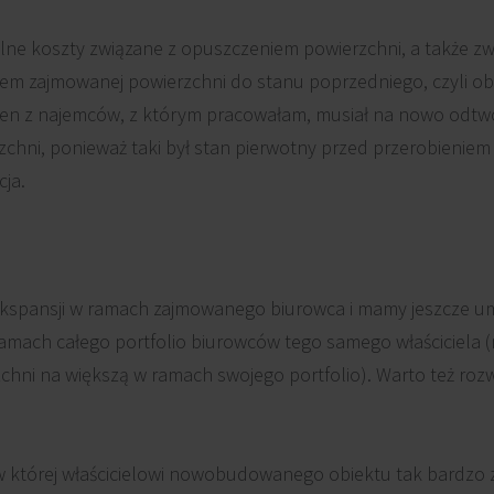
lne koszty związane z opuszczeniem powierzchni, a także z
iem zajmowanej powierzchni do stanu poprzedniego, czyli o
eden z najemców, z którym pracowałam, musiał na nowo odt
zchni, ponieważ taki był stan pierwotny przed przerobieniem
cja.
ekspansji w ramach zajmowanego biurowca i mamy jeszcze um
mach całego portfolio biurowców tego samego właściciela 
zchni na większą w ramach swojego portfolio). Warto też roz
 w której właścicielowi nowobudowanego obiektu tak bardzo 