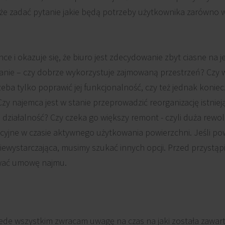
e zadać pytanie jakie będą potrzeby użytkownika zarówno w k
hce i okazuje się, że biuro jest zdecydowanie zbyt ciasne na j
anie – czy dobrze wykorzystuje zajmowaną przestrzeń? Czy 
eba tylko poprawić jej funkcjonalność, czy też jednak konie
y najemca jest w stanie przeprowadzić reorganizację istniej
ziałalność? Czy czeka go większy remont - czyli duża rewolu
yjne w czasie aktywnego użytkowania powierzchni. Jeśli p
iewystarczająca, musimy szukać innych opcji. Przed przystąp
ować umowę najmu.
de wszystkim zwracam uwagę na czas na jaki została zawarta