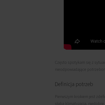
Często spotykam się z sytuacj
nieodpowiadające potrzebom 
Definicja potrzeb
Pierwszym krokiem jest zdefi
słaba klimatyzacja, niedobre 