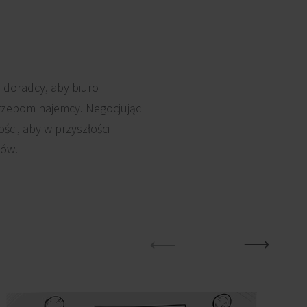
e doradcy, aby biuro
trzebom najemcy. Negocjując
ci, aby w przyszłości –
mów.