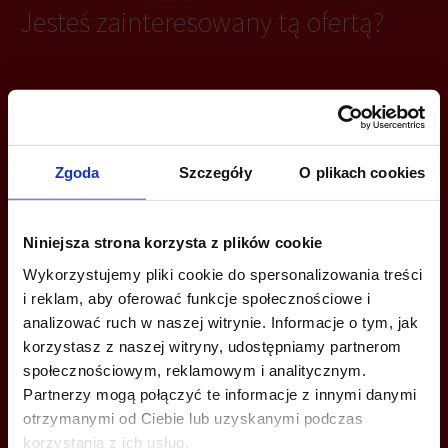
Jesteś zainteresowany tą ofertą?
ZADZWOŃ I DOWIEDZ SIĘ WIĘCEJ
+48 22 167 04 00
Zgoda
Szczegóły
O plikach cookies
info@bazabiur.pl
Niniejsza strona korzysta z plików cookie
Wykorzystujemy pliki cookie do spersonalizowania treści
i reklam, aby oferować funkcje społecznościowe i
analizować ruch w naszej witrynie. Informacje o tym, jak
MOŻESZ TEŻ ZOSTAWIĆ SWÓJ NUMER, A MY SKONTAKTUJEMY SIĘ
korzystasz z naszej witryny, udostępniamy partnerom
Z TOBĄ
społecznościowym, reklamowym i analitycznym.
Partnerzy mogą połączyć te informacje z innymi danymi
otrzymanymi od Ciebie lub uzyskanymi podczas
korzystania z ich usług.