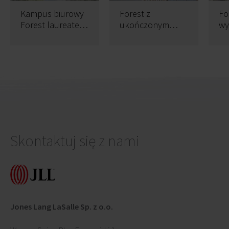
Kampus biurowy
Forest z
Fo
Forest laureatem
ukończonym
wy
konkursu na
pierwszym
os
najpiękniejszy
etapem
do
ogórd
wy
Skontaktuj się z nami
Jones Lang LaSalle Sp. z o.o.