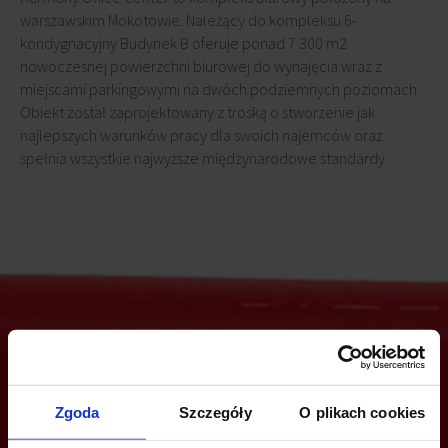
warszawskim Mokotowie. Należący do kompleksu 6-
kondygnacyjny Budynek B oferuje ponad 7 300 m2
nowoczesnej powierzchni biurowej do wynajęcia wraz z
miejscami parkingowymi na dwóch podziemnych poziomach.
Obiekt został zaprojektowany z troską o stworzenie jak
najlepszych warunków pracy dla swoich najemców oraz
spełnia wszystkie najwyższe międzynarodowe standardy.
Jesteś zainteresowany tą ofertą?
Zgoda
Szczegóły
O plikach cookies