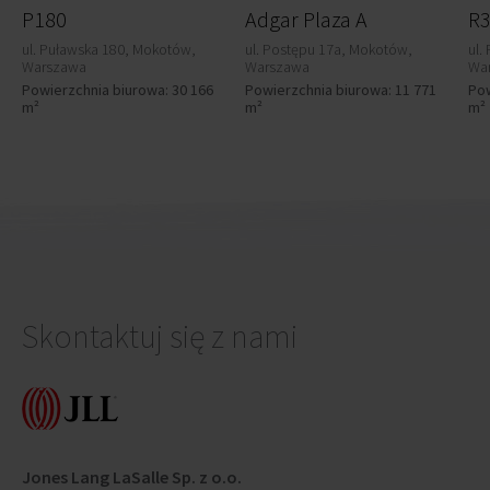
P180
Adgar Plaza A
R
ul. Puławska 180, Mokotów,
ul. Postępu 17a, Mokotów,
ul.
Warszawa
Warszawa
Wa
Powierzchnia biurowa: 30 166
Powierzchnia biurowa: 11 771
Pow
m²
m²
m²
Skontaktuj się z nami
Jones Lang LaSalle Sp. z o.o.