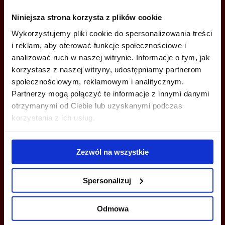
ZADZWOŃ I DOWIEDZ SIĘ WIĘCEJ
Niniejsza strona korzysta z plików cookie
Wykorzystujemy pliki cookie do spersonalizowania treści
+48 22 167 04 00
i reklam, aby oferować funkcje społecznościowe i
info@bazabiur.pl
analizować ruch w naszej witrynie. Informacje o tym, jak
korzystasz z naszej witryny, udostępniamy partnerom
społecznościowym, reklamowym i analitycznym.
Partnerzy mogą połączyć te informacje z innymi danymi
otrzymanymi od Ciebie lub uzyskanymi podczas
korzystania z ich usług.
MOŻESZ TEŻ ZOSTAWIĆ SWÓJ NUMER, A MY SKONTAKTUJEMY SIĘ
Z TOBĄ
Zezwól na wszystkie
Spersonalizuj
Odmowa
Wyślij