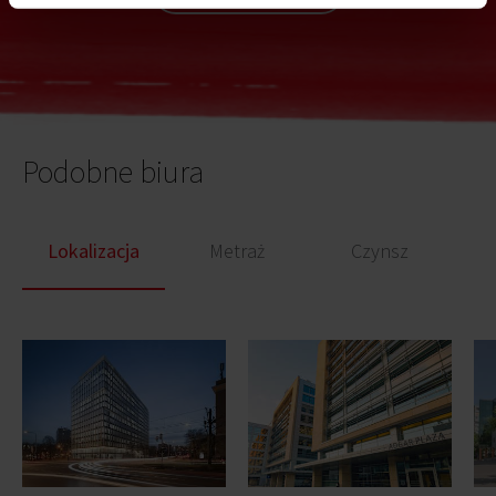
Podobne biura
Lokalizacja
Metraż
Czynsz