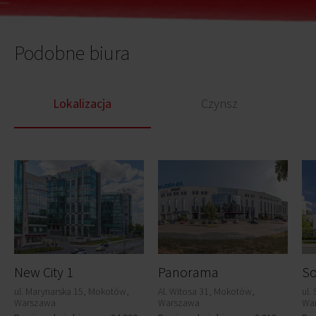
Podobne biura
Lokalizacja
Czynsz
New City 1
Panorama
So
ul. Marynarska 15, Mokotów,
Al. Witosa 31, Mokotów,
ul.
Warszawa
Warszawa
Wa