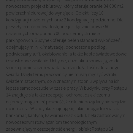
nowoczesny projekt biurowy, który oferuje prawie 34 000 m2
powierzchni biurowej do wynajęcia. Obiekt liczy 10
kondygnacji naziemnych oraz 2 kondygnacje podziemne. Dla
przyszłych najemców dostępne jest łącznie prawie 60
naziemnych oraz ponad 700 podziemnych miejsc
parkingowych. Budynek oferuje pełen standard wykończeń,
obejmujący m.in. klimatyzację, podnoszone podłogi,
podwieszany sufit, okablowanie, a także kable światłowodowe
i dwustronne zasilanie. Uchylne, duże okna sprawiają, że do
środka pomieszczeń wpada bardzo duża ilość naturalnego
światła. Dzięki temu pracownicy nie muszą męczyć wzroku
światłem sztucznym, co w znacznym stopniu wpływa na ich
lepsze samopoczucie w czasie pracy. W budynku przy Postępu
14 znajduje się także recepcja i ochrona, dzięki czemu
najemcy mogą mieć pewność, że nikt niepożądany nie wejdzie
do ich biura. W budynku znajdują się takie udogodnienia jak:
bankomat, kantyna, kawiarnia oraz kiosk. Dzięki zastosowanym
nowoczesnym rozwiązaniom technologicznym
zapewniającym oszczędność energii, obiekt Postępu 14