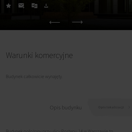
Warunki komercyjne
Budynek całkowicie wynajęty.
Opis budynku
Opis lokalizacji
Budynek położony przy ulicy Postępu 14 w Warszawie to