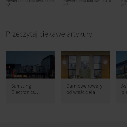
Powierzchnia biurowa: 34 920
Powierzchnia biurowa: 2 318
Pow
m²
m²
m²
Przeczytaj ciekawe artykuły
Samsung
Darmowe rowery
As
Electronics
od właściciela
pl
Polska pozostaje
Po
w biurowcu
Postępu 14