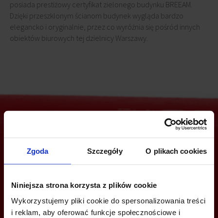
posiada prestiżowy certyfikat zielonego budynku BREEAM.
Dzięki przeszklonym ścianom budynek wygląda bardzo
elegancko i oryginalnie, przez co wyróżnia się pośród innych
obiektów biurowych tej dzielnicy Warszawy.
Jesteś zainteresowany tą ofertą?
Zgoda
Szczegóły
O plikach cookies
Niniejsza strona korzysta z plików cookie
ZADZWOŃ I DOWIEDZ SIĘ WIĘCEJ
Wykorzystujemy pliki cookie do spersonalizowania treści
i reklam, aby oferować funkcje społecznościowe i
+48 22 167 04 00