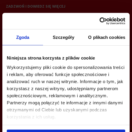
ZADZWOŃ I DOWIEDZ SIĘ WIĘCEJ
+48 22 167 04 00
info@bazabiur.pl
Zgoda
Szczegóły
O plikach cookies
Niniejsza strona korzysta z plików cookie
Wykorzystujemy pliki cookie do spersonalizowania treści
MOŻESZ TEŻ ZOSTAWIĆ SWÓJ NUMER, A MY SKONTAKTUJEMY SIĘ
i reklam, aby oferować funkcje społecznościowe i
Z TOBĄ
analizować ruch w naszej witrynie. Informacje o tym, jak
korzystasz z naszej witryny, udostępniamy partnerom
społecznościowym, reklamowym i analitycznym.
Partnerzy mogą połączyć te informacje z innymi danymi
otrzymanymi od Ciebie lub uzyskanymi podczas
korzystania z ich usług.
Wyślij