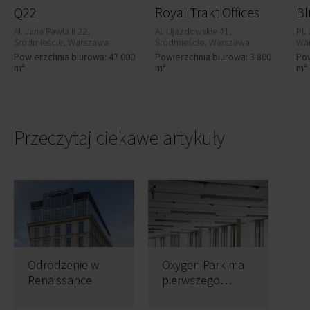
Q22
Royal Trakt Offices
Al. Jana Pawła II 22,
Al. Ujazdowskie 41,
Pl.
Śródmieście, Warszawa
Śródmieście, Warszawa
Wa
Powierzchnia biurowa: 47 000
Powierzchnia biurowa: 3 800
Pow
m²
m²
m²
Przeczytaj ciekawe artykuły
Odrodzenie w
Oxygen Park ma
Renaissance
pierwszego
najemcę