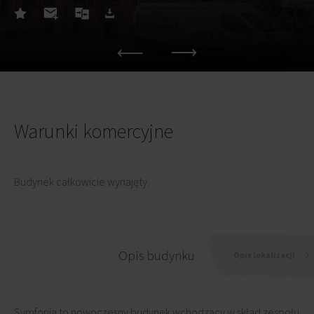
Warunki komercyjne
Budynek całkowicie wynajęty.
Opis budynku
Opis lokalizacji
Symfonia to nowoczesny budynek wchodzący w skład zespołu