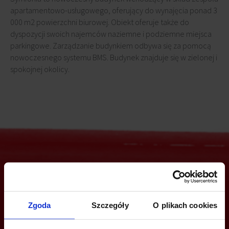
apartamentowo-usługowego, oferujący do wynajęcia ponad 3
000 m2 powierzchni biurowej. Obiekt oferuje także do
dyspozycji swoich najemców naziemne i podziemne miejsca
parkingowe. Zarządzanie budynkiem odbywa się za pomocą
nowoczesnego systemu BMS. Budynek znajduje się w zielonej i
spokojnej okolicy.
Jesteś zainteresowany tą ofertą?
Zgoda
Szczegóły
O plikach cookies
ZADZWOŃ I DOWIEDZ SIĘ WIĘCEJ