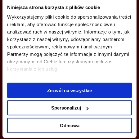
Niniejsza strona korzysta z plików cookie
+48 22 167 04 00
Wykorzystujemy pliki cookie do spersonalizowania treści
i reklam, aby oferować funkcje społecznościowe i
info@bazabiur.pl
analizować ruch w naszej witrynie. Informacje o tym, jak
korzystasz z naszej witryny, udostępniamy partnerom
społecznościowym, reklamowym i analitycznym.
Partnerzy mogą połączyć te informacje z innymi danymi
otrzymanymi od Ciebie lub uzyskanymi podczas
MOŻESZ TEŻ ZOSTAWIĆ SWÓJ NUMER, A MY SKONTAKTUJEMY SIĘ
korzystania z ich usług.
Z TOBĄ
Zezwól na wszystkie
Spersonalizuj
Odmowa
Wyślij