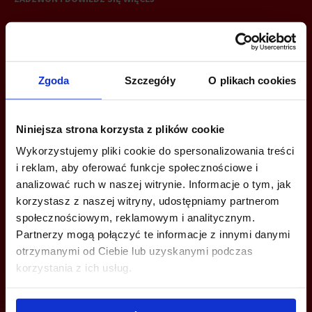
+48 22 167 04 00
info@bazabiur.pl
Zgoda
Szczegóły
O plikach cookies
Niniejsza strona korzysta z plików cookie
MOŻESZ TEŻ ZOSTAWIĆ SWÓJ NUMER, A MY SKONTAKTUJEMY SIĘ
Wykorzystujemy pliki cookie do spersonalizowania treści
Z TOBĄ
i reklam, aby oferować funkcje społecznościowe i
analizować ruch w naszej witrynie. Informacje o tym, jak
korzystasz z naszej witryny, udostępniamy partnerom
społecznościowym, reklamowym i analitycznym.
Partnerzy mogą połączyć te informacje z innymi danymi
otrzymanymi od Ciebie lub uzyskanymi podczas
korzystania z ich usług.
Wyślij