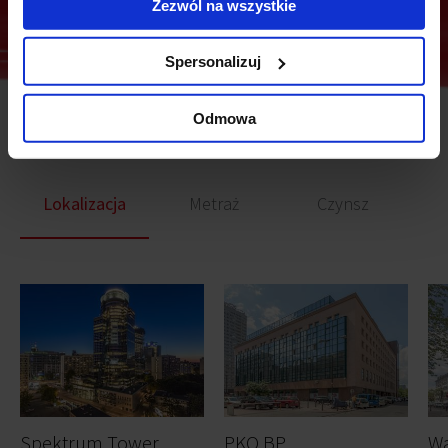
Zezwól na wszystkie
Spersonalizuj
Odmowa
Podobne biura
Lokalizacja
Metraż
Czynsz
Spektrum Tower
PKO BP