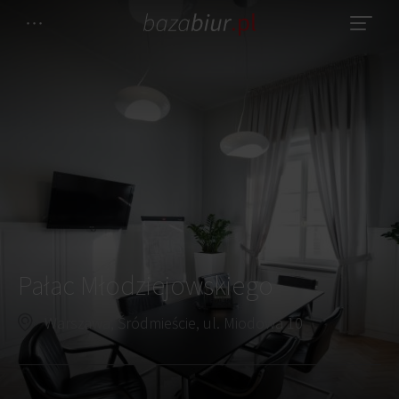
Pałac Młodziejowskiego
Warszawa, Śródmieście, ul. Miodowa 10