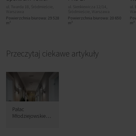
ul. Twarda 18, Śródmieście,
ul. Sienkiewicza 12/14,
ul.
Warszawa
Śródmieście, Warszawa
Wa
Powierzchnia biurowa: 29 528
Powierzchnia biurowa: 20 650
Pow
m²
m²
m²
Przeczytaj ciekawe artykuły
Pałac
Młodziejowskiego
zmienił właściciela