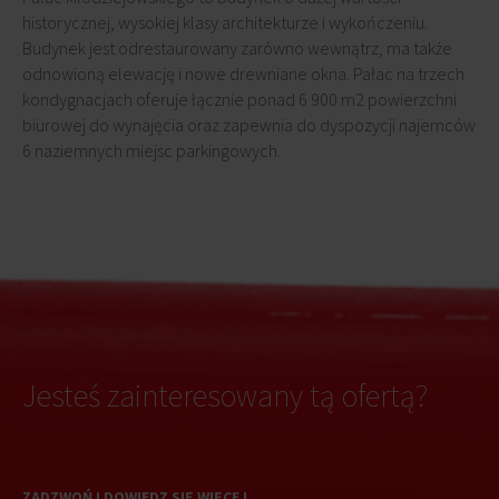
historycznej, wysokiej klasy architekturze i wykończeniu.
Budynek jest odrestaurowany zarówno wewnątrz, ma także
odnowioną elewację i nowe drewniane okna. Pałac na trzech
kondygnacjach oferuje łącznie ponad 6 900 m2 powierzchni
biurowej do wynajęcia oraz zapewnia do dyspozycji najemców
6 naziemnych miejsc parkingowych.
Jesteś zainteresowany tą ofertą?
ZADZWOŃ I DOWIEDZ SIĘ WIĘCEJ