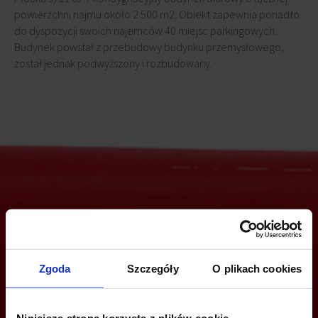
powierzchni najmu około 2 500 m2. Obiekt zapewnia ponadto
do dyspozycji swoich najemców 40 miejsc parkingowych.
Budynek powstał z przebudowy budynku przemysłowego,
został jednak podwyższony i rozbudowany.
Jesteś zainteresowany tą ofertą?
Zgoda
Szczegóły
O plikach cookies
ZADZWOŃ I DOWIEDZ SIĘ WIĘCEJ
Niniejsza strona korzysta z plików cookie