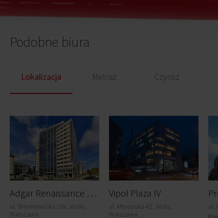
Podobne biura
Lokalizacja
Metraż
Czynsz
A
dgar Renaissance Tower
Vipol Plaza IV
Pr
ul. Skierniewicka 10a, Wola,
ul. Młynarska 42, Wola,
ul.
Warszawa
Warszawa
Pow