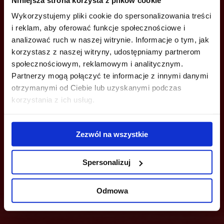
+48 22 167 04 00
Wykorzystujemy pliki cookie do spersonalizowania treści
info@bazabiur.pl
i reklam, aby oferować funkcje społecznościowe i
analizować ruch w naszej witrynie. Informacje o tym, jak
korzystasz z naszej witryny, udostępniamy partnerom
społecznościowym, reklamowym i analitycznym.
Partnerzy mogą połączyć te informacje z innymi danymi
MOŻESZ TEŻ ZOSTAWIĆ SWÓJ NUMER, A MY SKONTAKTUJEMY SIĘ
otrzymanymi od Ciebie lub uzyskanymi podczas
Z TOBĄ
korzystania z ich usług.
Zezwól na wszystkie
Spersonalizuj
Wyślij
Odmowa