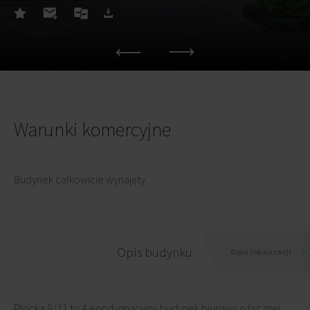
Warunki komercyjne
Budynek całkowicie wynajęty.
Opis budynku
Opis lokalizacji
Płocka 9/11 to 4-kondygnacyjny budynek biurowy o łącznej