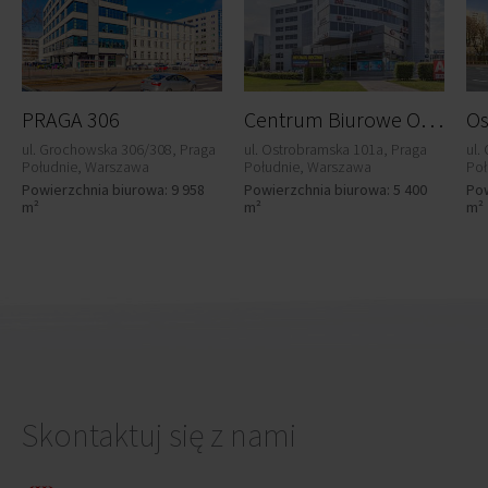
C
entrum Biurowe Ostrobramska
PRAGA 306
Os
ul. Grochowska 306/308, Praga
ul. Ostrobramska 101a, Praga
ul.
Południe, Warszawa
Południe, Warszawa
Poł
Powierzchnia biurowa: 9 958
Powierzchnia biurowa: 5 400
Pow
m²
m²
m²
Skontaktuj się z nami