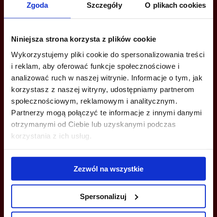
Zgoda
Szczegóły
O plikach cookies
Jesteś zainteresowany tą ofertą?
Niniejsza strona korzysta z plików cookie
Wykorzystujemy pliki cookie do spersonalizowania treści
ZADZWOŃ I DOWIEDZ SIĘ WIĘCEJ
i reklam, aby oferować funkcje społecznościowe i
analizować ruch w naszej witrynie. Informacje o tym, jak
+48 22 167 04 00
korzystasz z naszej witryny, udostępniamy partnerom
info@bazabiur.pl
społecznościowym, reklamowym i analitycznym.
Partnerzy mogą połączyć te informacje z innymi danymi
otrzymanymi od Ciebie lub uzyskanymi podczas
korzystania z ich usług.
MOŻESZ TEŻ ZOSTAWIĆ SWÓJ NUMER, A MY SKONTAKTUJEMY SIĘ
Z TOBĄ
Zezwól na wszystkie
Spersonalizuj