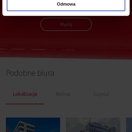
Odmowa
Wyślij
Podobne biura
Lokalizacja
Metraż
Czynsz