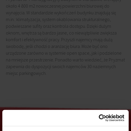
około 4 800 m2 nowoczesnej powierzchni biurowej do
wynajęcia. W standardzie wykończeń budynku znajdują się
m.in.: klimatyzacja, system okablowania strukturalnego,
podwieszane sufity oraz kontrola dostępu. Dzięki dużym
oknom, wnętrza są bardzo jasne, co niewątpliwie zwiększa
komfort i efektywność pracy. Przyszli najemcy mają dużą
swobodę, jeśli chodzi o aranżację biura. Może być ono
urządzone zarówno w systemie open space, jak i podzielone
na mniejsze przestrzenie. Ponadto warto wiedzieć, że Pryzmat
zapewnia do dyspozycji swoich najemców 30 naziemnych
miejsc parkingowych.