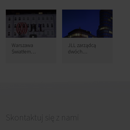
Warszawa
JLL zarządcą
Światłem
dwóch
Malowana – 250
nieruchomości
lat Warszawy w 4
biurowych z
minuty
portfela Union
Investment
Skontaktuj się z nami