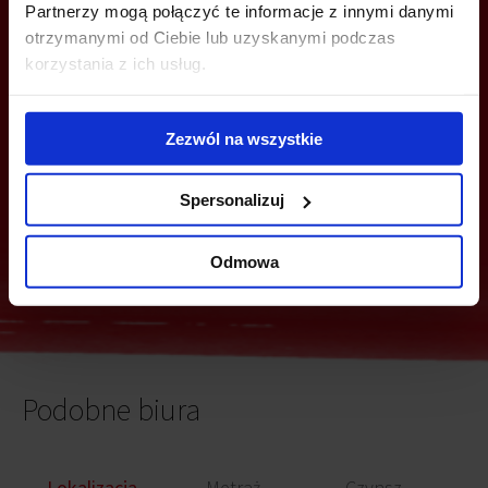
Partnerzy mogą połączyć te informacje z innymi danymi
MOŻESZ TEŻ ZOSTAWIĆ SWÓJ NUMER, A MY SKONTAKTUJEMY SIĘ
Z TOBĄ
otrzymanymi od Ciebie lub uzyskanymi podczas
korzystania z ich usług.
Zezwól na wszystkie
Spersonalizuj
Wyślij
Odmowa
Podobne biura
Lokalizacja
Metraż
Czynsz