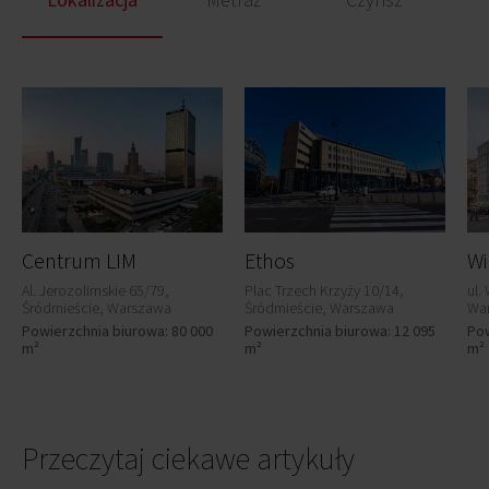
Centrum LIM
Ethos
Wi
Al. Jerozolimskie 65/79,
Plac Trzech Krzyży 10/14,
ul.
Śródmieście, Warszawa
Śródmieście, Warszawa
Wa
Powierzchnia biurowa: 80 000
Powierzchnia biurowa: 12 095
Pow
m²
m²
m²
Przeczytaj ciekawe artykuły