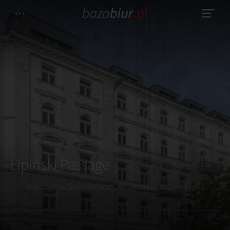
Lipiński Passage
Warszawa, Śródmieście, Al. Jerozolimskie 61/63