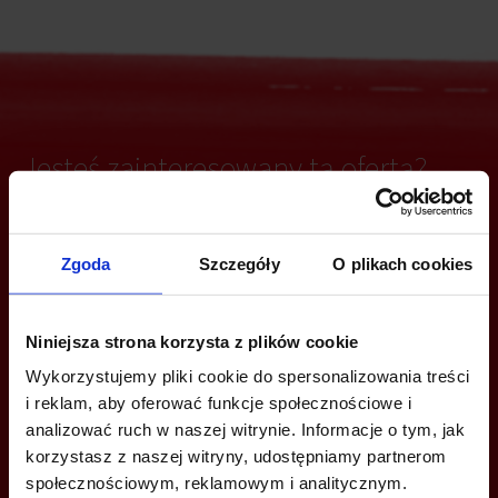
Jesteś zainteresowany tą ofertą?
Zgoda
Szczegóły
O plikach cookies
ZADZWOŃ I DOWIEDZ SIĘ WIĘCEJ
+48 22 167 04 00
Niniejsza strona korzysta z plików cookie
info@bazabiur.pl
Wykorzystujemy pliki cookie do spersonalizowania treści
i reklam, aby oferować funkcje społecznościowe i
analizować ruch w naszej witrynie. Informacje o tym, jak
korzystasz z naszej witryny, udostępniamy partnerom
społecznościowym, reklamowym i analitycznym.