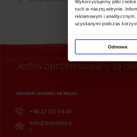
Wykorzystujemy pliki cookie 
ruch w naszej witrynie. Inf
reklamowym i analitycznym. 
Recep
uzyskanymi podczas korzysta
Odmowa
Jesteś zainteresowany tą ofe
ZADZWOŃ I DOWIEDZ SIĘ WIĘCEJ
+48 22 167 04 00
info@bazabiur.p
l