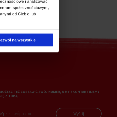
ołecznościowe i analizować
artnerom społecznościowym,
anymi od Ciebie lub
ezwól na wszystkie
MOŻESZ TEŻ ZOSTAWIĆ SWÓJ NUMER, A MY SKONTAKTUJEMY
SIĘ Z TOBĄ
Wyślij