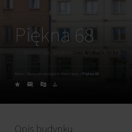
Piękna 68
Warszawa, Śródmieście, ul. Piękna 68
Biura
Biura do wynajęcia Warszawa
Piękna 68
Opis budynku