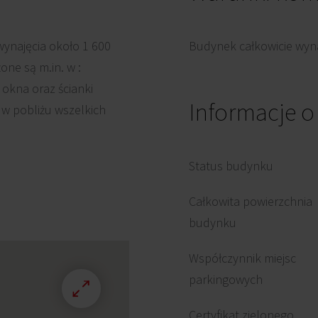
ynajęcia około 1 600
Budynek całkowicie wyna
ne są m.in. w :
 okna oraz ścianki
Informacje 
 w pobliżu wszelkich
Status budynku
Całkowita powierzchnia
budynku
Współczynnik miejsc
parkingowych
Certyfikat zielonego