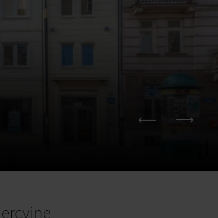
ercyjne