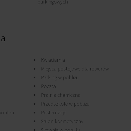
parkingowych
ia
Kwiaciarnia
Miejsca postojowe dla rowerów
Parking w pobliżu
Poczta
Pralnia chemiczna
Przedszkole w pobliżu
pobliżu
Restauracje
Salon kosmetyczny
Siłownia w pobliżu