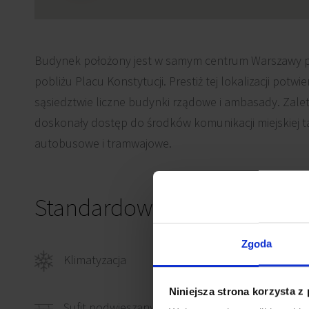
Budynek położony jest w samym centrum Warszawy prz
pobliżu Placu Konstytucji. Prestiż tej lokalizacji potwi
sąsiedztwie liczne budynki rządowe i ambasady. Zaletą 
doskonały dostęp do środków komunikacji miejskiej tak
autobusowe i tramwajowe.
Standardowe wykończenie
Zgoda
Klimatyzacja
Wykł
Niniejsza strona korzysta z
Ścian
Sufit podwieszany