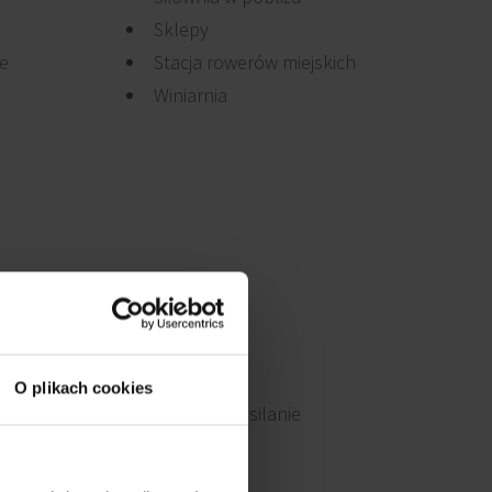
Sklepy
je
Stacja rowerów miejskich
Winiarnia
O plikach cookies
Awaryjne zasilanie