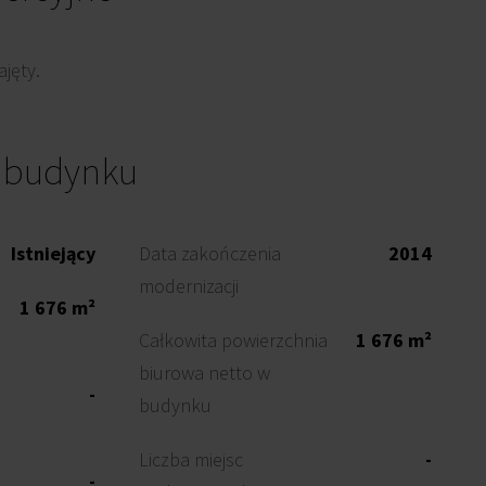
jęty.
o budynku
Istniejący
Data zakończenia
2014
modernizacji
1 676 m²
Całkowita powierzchnia
1 676 m²
biurowa netto w
-
budynku
Liczba miejsc
-
-