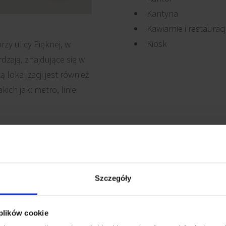
Kantyna
Kawiarnie i restaurac
Kiosk
y ulicy Pięknej, w
erdzają, znajdujące się w
lokalizacji jest również
ich jak: metro, linie
Szczegóły
adzina
Ochrona
 plików cookie
ki działowe
Okna otwierane