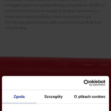
kondygnacyjnych budynków oferujących łącznie ok. 83 000 m2
powierzchni biurowej do wynajęcia. Budynki wykonane są z
materiałów najwyższej klasy, a biura wyposażone są w
klimatyzację, podwieszane sufity, podnoszone podłogi oraz
uchylne okna.
Jesteś zainteresowany tą ofertą?
Zgoda
Szczegóły
O plikach cookies
ZADZWOŃ I DOWIEDZ SIĘ WIĘCEJ