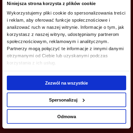
Niniejsza strona korzysta z plików cookie
+48 22 167 04 00
Wykorzystujemy pliki cookie do spersonalizowania treści
info@bazabiur.pl
i reklam, aby oferować funkcje społecznościowe i
analizować ruch w naszej witrynie. Informacje o tym, jak
korzystasz z naszej witryny, udostępniamy partnerom
społecznościowym, reklamowym i analitycznym.
Partnerzy mogą połączyć te informacje z innymi danymi
otrzymanymi od Ciebie lub uzyskanymi podczas
MOŻESZ TEŻ ZOSTAWIĆ SWÓJ NUMER, A MY SKONTAKTUJEMY SIĘ
Z TOBĄ
korzystania z ich usług.
Zezwól na wszystkie
Spersonalizuj
Wyślij
Odmowa