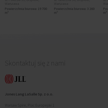
Warszawa
Warszawa
Wa
Powierzchnia biurowa: 19 700
Powierzchnia biurowa: 3 260
Pow
m²
m²
m²
Skontaktuj się z nami
Jones Lang LaSalle Sp. z o.o.
Warsaw Spire, Plac Europejski 1