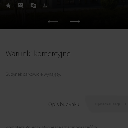
Warunki komercyjne
Budynek całkowicie wynajęty.
Opis budynku
Opis lokalizacji
Kompleks Poleczki Business Park stanowi sześć 4-