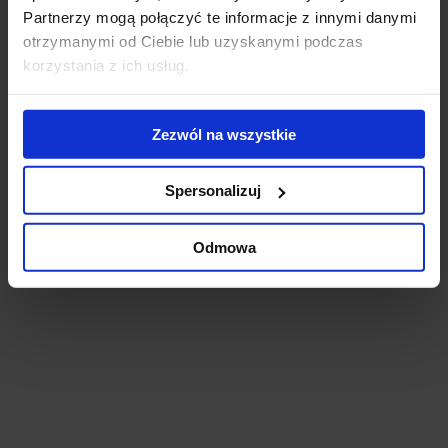
Partnerzy mogą połączyć te informacje z innymi danymi
otrzymanymi od Ciebie lub uzyskanymi podczas
korzystania z ich usług.
M65 Meduza
Zezwól na wszystkie
Kraków, Grzegórzki (II), ul. Mogilska 65
1 294 m²
13,85 - 14,05 €
Od zaraz
Spersonalizuj
Odmowa