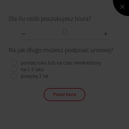
Dla ilu osób poszukujesz biura?
Na jak długo możesz podpisać umowę?
Bema Plaza
Wrocław, Śródmieście, Pl. Bema 2
poniżej roku lub na czas nieokreślony
11 454 m²
13,50 - 13,50 €
Od zaraz
na 1-3 lata
powyżej 3 lat
Pokaż biura